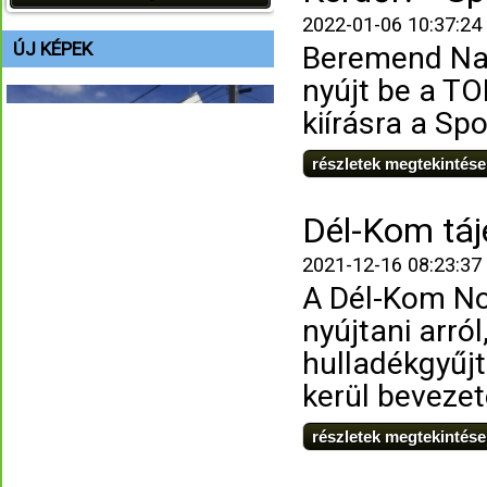
2022-01-06 10:37:24
ÚJ KÉPEK
Beremend Na
nyújt be a T
kiírásra a Sp
részletek megtekintése
Dél-Kom táj
2021-12-16 08:23:37
A Dél-Kom Non
nyújtani arró
hulladékgyűj
kerül bevezet
részletek megtekintése