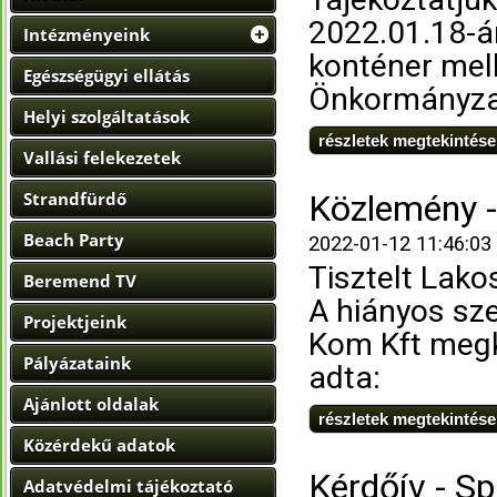
2022.01.18-án
Intézményeink
konténer mel
Egészségügyi ellátás
Önkormányzat 
Helyi szolgáltatások
részletek megtekintése
Vallási felekezetek
Strandfürdő
Közlemény -
Beach Party
2022-01-12 11:46:03
Tisztelt Lako
Beremend TV
A hiányos sze
Projektjeink
Kom Kft megk
Pályázataink
adta:
Ajánlott oldalak
részletek megtekintése
Közérdekű adatok
Kérdőív - Sp
Adatvédelmi tájékoztató