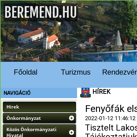
BEREMEND.HU
Főoldal
Turizmus
Rendezvé
HÍREK
NAVIGÁCIÓ
Fenyőfák els
Hírek
Önkormányzat
2022-01-12 11:46:12
Tisztelt Lako
Közös Önkormányzati
Tájékoztatju
Hivatal