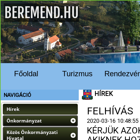
BEREMEND.HU
Főoldal
Turizmus
Rendezvé
HÍREK
NAVIGÁCIÓ
FELHÍVÁS
Hírek
Önkormányzat
2020-03-16 10:48:55
KÉRJÜK AZOK
Közös Önkormányzati
AKIKNEK HO
Hivatal