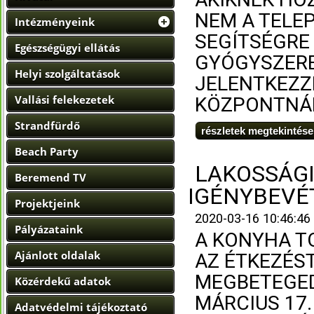
NEM A TELE
Intézményeink
SEGÍTSÉGRE 
Egészségügyi ellátás
GYÓGYSZERE
Helyi szolgáltatások
JELENTKEZZ
Vallási felekezetek
KÖZPONTNÁL
Strandfürdő
részletek megtekintése
Beach Party
LAKOSSÁGI
Beremend TV
IGÉNYBEVÉ
Projektjeink
2020-03-16 10:46:46
Pályázataink
A KONYHA T
Ajánlott oldalak
AZ ÉTKEZÉST
MEGBETEGED
Közérdekű adatok
MÁRCIUS 17
Adatvédelmi tájékoztató