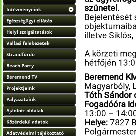
szünetel.
Intézményeink
Bejelentését
Egészségügyi ellátás
objektumaiban
Helyi szolgáltatások
illetve Siklós
Vallási felekezetek
A körzeti me
Strandfürdő
hétfőjén 13:0
Beach Party
Beremend K
Beremend TV
Magyarbóly, L
Projektjeink
Tóth Sándor c.
Pályázataink
Fogadóóra id
Ajánlott oldalak
13:00 – 14:00
Helye:
7827 B
Közérdekű adatok
Polgármester
Adatvédelmi tájékoztató