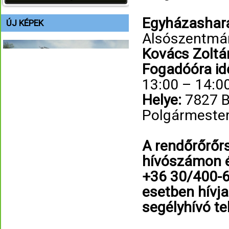
Egyházashar
ÚJ KÉPEK
Alsószentmárt
Kovács Zoltán 
Fogadóóra id
13:00 – 14:00
Helye:
7827 B
Polgármester
A rendőrőrőrs
hívószámon ér
+36 30/400-6
esetben hívj
segélyhívó t