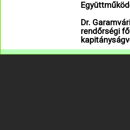
Együttműköd
Dr. Garamvári
rendőrségi f
kapitányságv