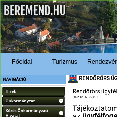
BEREMEND.HU
Főoldal
Turizmus
Rendezvé
RENDŐRÖRS ÜG
NAVIGÁCIÓ
Rendőrörs ügyfé
Hírek
2022-12-06 10:24:09
Önkormányzat
Tájékoztatom
Közös Önkormányzati
az
ügyfélfog
Hivatal