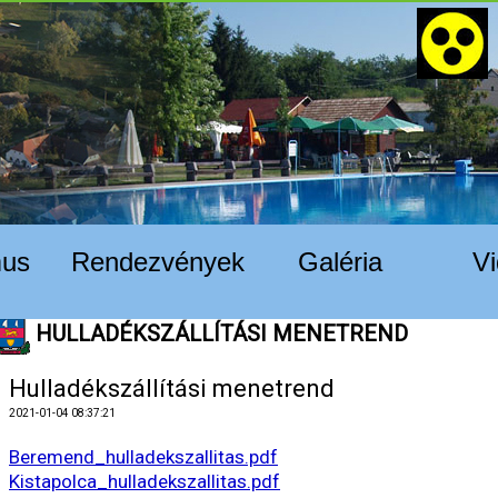
mus
Rendezvények
Galéria
Vi
HULLADÉKSZÁLLÍTÁSI MENETREND
Hulladékszállítási menetrend
2021-01-04 08:37:21
Beremend_hulladekszallitas.pdf
Kistapolca_hulladekszallitas.pdf