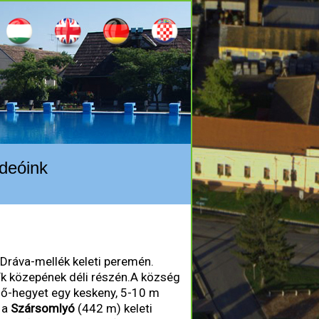
deóink
Dráva-mellék keleti peremén.
ík közepének déli részén.A község
ő-hegyet egy keskeny, 5-10 m
 a
Szársomlyó
(442 m) keleti