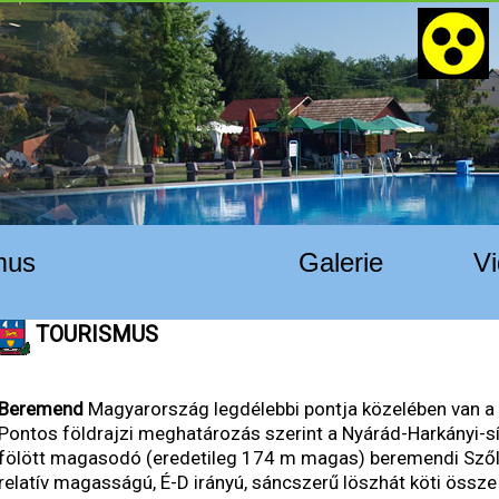
mus
Galerie
Vi
TOURISMUS
Beremend
Magyarország legdélebbi pontja közelében van a 
Pontos földrajzi meghatározás szerint a Nyárád-Harkányi-s
fölött magasodó (eredetileg 174 m magas) beremendi Szől
relatív magasságú, É-D irányú, sáncszerű löszhát köti össze