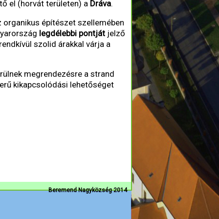
tő el (horvát területen) a
Dráva
.
az organikus építészet szellemében
agyarország
legdélebbi pontját
jelző
rendkívül szolid árakkal várja a
erülnek megrendezésre a strand
rű kikapcsolódási lehetőséget
Beremend Nagyközség 2014