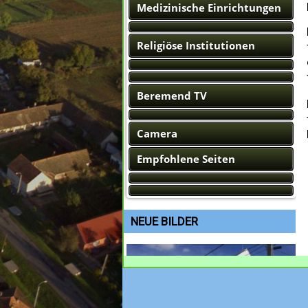
Medizinische Einrichtungen
Religiöse Institutionen
Beremend TV
Camera
Empfohlene Seiten
NEUE BILDER