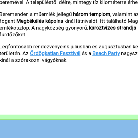
peremével. A településtől délre, mintegy tíz kilométerre érhe
Beremenden a műemlék jellegű
három templom
, valamint 
fogant
Megbékélés kápolna
kínál látnivalót. Itt található M
emlékoszlop. A nagyközség gyönyörű,
karsztvizes strandja
fürdőzőket.
Legfontosabb rendezvényeink júliusban és augusztusban k
területén. Az
Ördögkatlan Fesztivál
és a
Beach Party
nagysze
kínál a szórakozni vágyóknak.